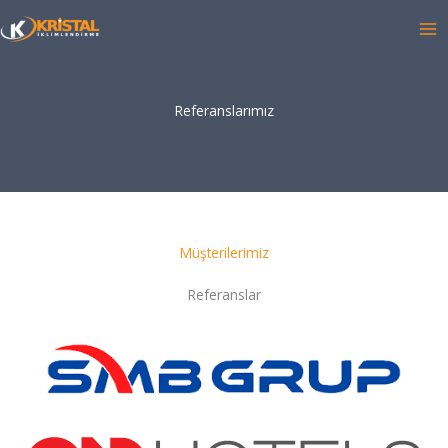
İçeriğe
atla
Referanslarımız
Müşterilerimiz
Referanslar