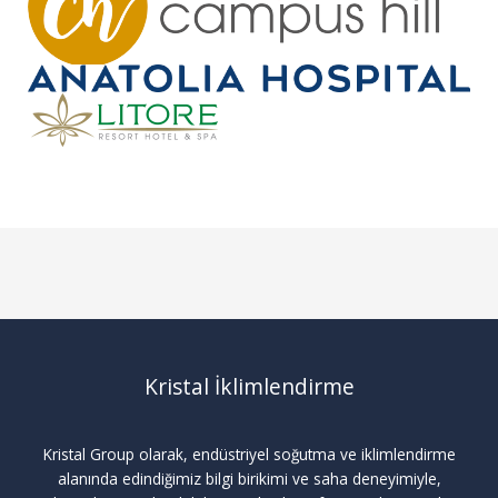
Kristal İklimlendirme
Kristal Group olarak, endüstriyel soğutma ve iklimlendirme
alanında edindiğimiz bilgi birikimi ve saha deneyimiyle,